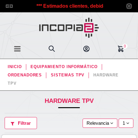
ncopia2.
*** Estimados clientes, debido a las vacaciones 
0
INICIO
EQUIPAMIENTO INFORMÁTICO
ORDENADORES
SISTEMAS TPV
HARDWARE
TPV
HARDWARE TPV
Filtrar
Relevancia
1