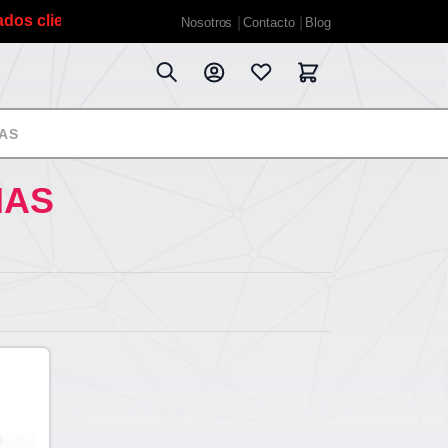
ientes, debido a las vacaciones de verano planificadas es
Nosotros
Contacto
Blog
AS
MAS