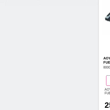
AOY
FU
800
AO
FU
2