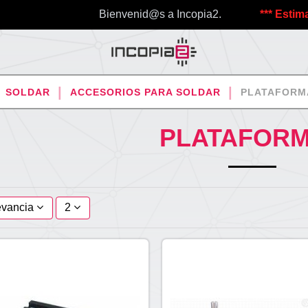
Bienvenid@s a Incopia2.
*** Estimados cl
SOLDAR
ACCESORIOS PARA SOLDAR
PLATAFORM
PLATAFOR
evancia
2