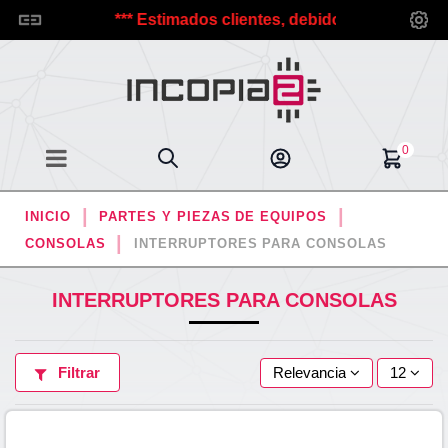
copia2.
*** Estimados clientes, debido a las vacaciones 
0
INICIO
PARTES Y PIEZAS DE EQUIPOS
CONSOLAS
INTERRUPTORES PARA CONSOLAS
INTERRUPTORES PARA CONSOLAS
Filtrar
Relevancia
12