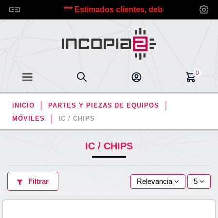
Incopia2.
*** Estimados clientes, debido a las vacacione
0
INICIO
PARTES Y PIEZAS DE EQUIPOS
MÓVILES
IC / CHIPS
IC / CHIPS
Filtrar
Relevancia
5