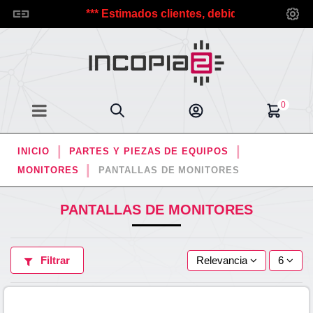
Incopia2.
*** Estimados clientes, debido a las vacaciones
0
INICIO
PARTES Y PIEZAS DE EQUIPOS
MONITORES
PANTALLAS DE MONITORES
PANTALLAS DE MONITORES
Filtrar
Relevancia
6