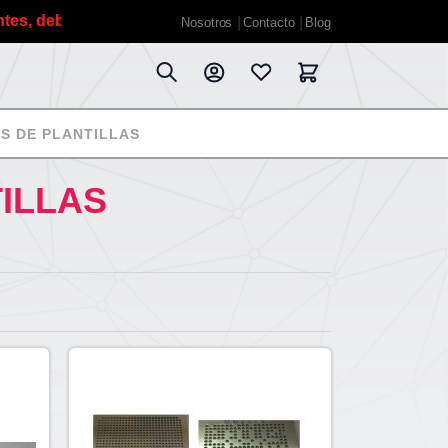
ebido a las vacaciones de verano planificadas estaremos fu
Nosotros
Contacto
Blog
TS DE PLANTILLAS
TILLAS