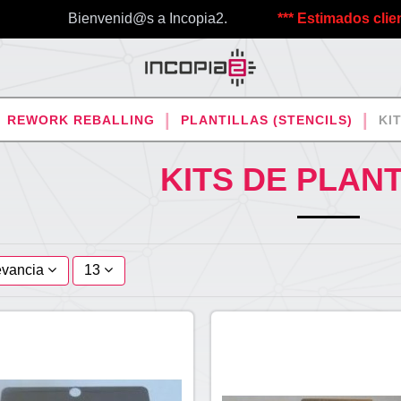
Bienvenid@s a Incopia2.
*** Estimados clientes, d
REWORK REBALLING
PLANTILLAS (STENCILS)
KI
KITS DE PLAN
evancia
13