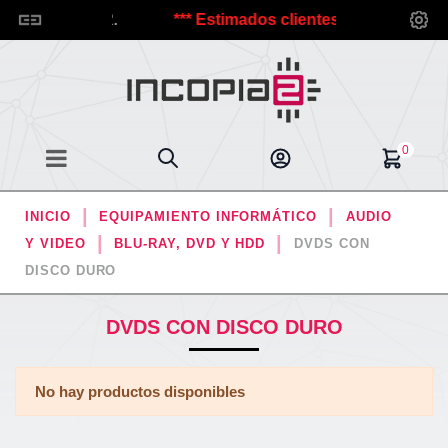
d@s a Incopia2.
*** Estimados clientes, debido a las vaca
0
INICIO
EQUIPAMIENTO INFORMÁTICO
AUDIO
Y VIDEO
BLU-RAY, DVD Y HDD
DVDS CON
DISCO DURO
DVDS CON DISCO DURO
No hay productos disponibles