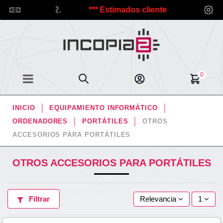
id@s a Incopia2.
*** Estimados clientes, debido a las vac
0
INICIO
EQUIPAMIENTO INFORMÁTICO
ORDENADORES
PORTÁTILES
OTROS
ACCESORIOS PARA PORTÁTILES
OTROS ACCESORIOS PARA PORTÁTILES
Filtrar
Relevancia
1