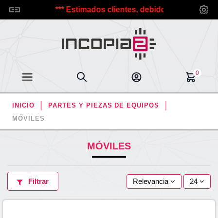
copia2.
*** Estimados clientes, debido a las vacaciones 
0
INICIO
PARTES Y PIEZAS DE EQUIPOS
MÓVILES
MÓVILES
Filtrar
Relevancia
24