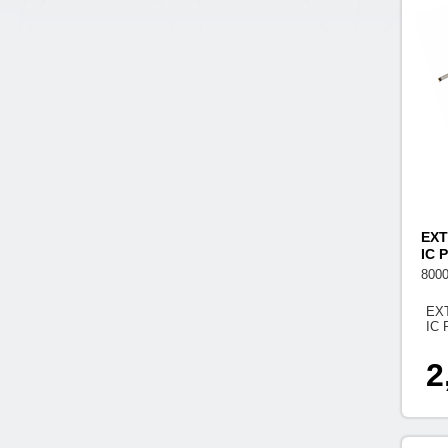
EX
IC 
800
EX
IC
2