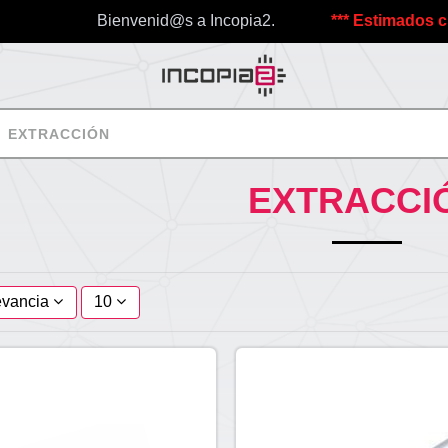
Bienvenid@s a Incopia2.
*** Estimados clientes
EXTRACCIÓN
EXTRACCI
evancia
10