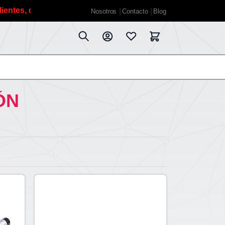
, debido a las vacaciones de verano planificadas estaremo
Nosotros
Contacto
Blog
ÓN