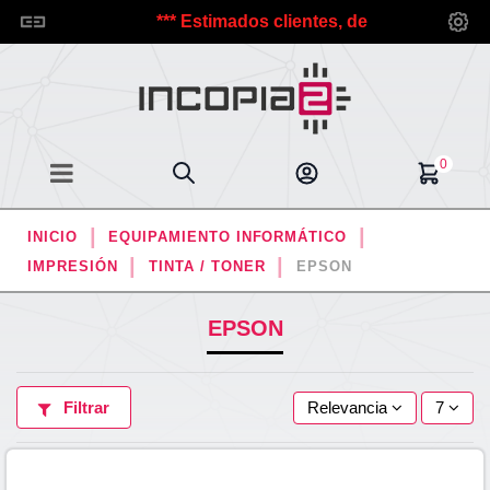
a Incopia2.
*** Estimados clientes, debido a las vacacion
0
INICIO
EQUIPAMIENTO INFORMÁTICO
IMPRESIÓN
TINTA / TONER
EPSON
EPSON
Filtrar
Relevancia
7