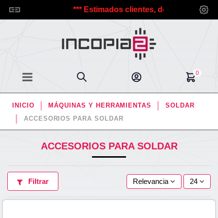
 a Incopia2.
*** Estimados clientes, debido a las vacacio
0
INICIO
MÁQUINAS Y HERRAMIENTAS
SOLDAR
ACCESORIOS PARA SOLDAR
ACCESORIOS PARA SOLDAR
Filtrar
Relevancia
24