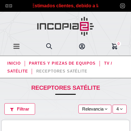
ia2.
*** Estimados clientes, debido a las vacaciones de v
0
INICIO
PARTES Y PIEZAS DE EQUIPOS
TV /
SATÉLITE
RECEPTORES SATÉLITE
RECEPTORES SATÉLITE
Filtrar
Relevancia
4