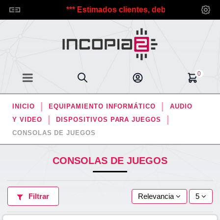
 Incopia2.
*** Estimados clientes, debido a las vacacione
0
INICIO
EQUIPAMIENTO INFORMÁTICO
AUDIO
Y VIDEO
DISPOSITIVOS PARA JUEGOS
CONSOLAS DE JUEGOS
CONSOLAS DE JUEGOS
Filtrar
Relevancia
5