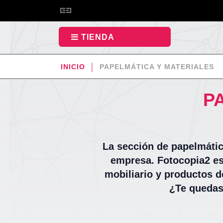
TIENDA
INICIO
PAPELMÁTICA Y MATERIALES
P
La sección de papelmáti
empresa. Fotocopia2 es
mobiliario y productos d
¿Te quedast