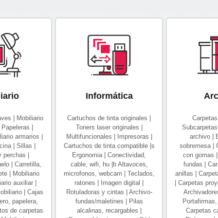
iario
Informática
Arc
ves | Mobiliario
Cartuchos de tinta originales |
Carpetas 
 Papeleras |
Toners laser originales |
Subcarpetas 
iario armarios |
Multifuncionales | Impresoras |
archivo |
ina | Sillas |
Cartuchos de tinta compatible |s
sobremesa | 
 perchas |
Ergonomia | Conectividad,
con gomas |
lo | Carretilla,
cable, wifi, hu |b Altavoces,
fundas | Car
te | Mobiliario
microfonos, webcam | Teclados,
anillas | Carpe
rio auxiliar |
ratones | Imagen digital |
| Carpetas proy
biliario | Cajas
Rotuladoras y cintas | Archivo-
Archivadore
ero, papelera,
fundas/maletines | Pilas
Portafirmas,
itos de carpetas
alcalinas, recargables |
Carpetas ca