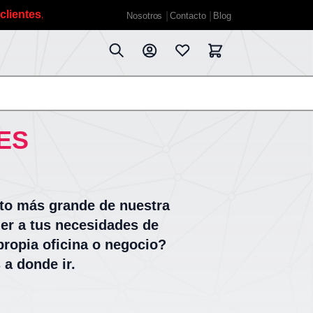
s, debido a las vacaciones de verano planificadas estarem
Nosotros
Contacto
Blog
ES
to más grande de nuestra
er a tus necesidades de
propia oficina o negocio?
 a donde ir.