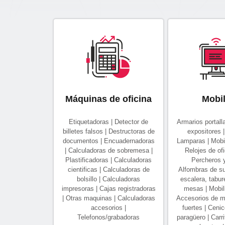
Máquinas de oficina
Mobil
Etiquetadoras | Detector de
Armarios portalla
billetes falsos | Destructoras de
expositores |
documentos | Encuadernadoras
Lamparas | Mobil
| Calculadoras de sobremesa |
Relojes de ofic
Plastificadoras | Calculadoras
Percheros y
cientificas | Calculadoras de
Alfombras de sue
bolsillo | Calculadoras
escalera, tabure
impresoras | Cajas registradoras
mesas | Mobilia
| Otras maquinas | Calculadoras
Accesorios de mo
accesorios |
fuertes | Cenic
Telefonos/grabadoras
paragüero | Carr