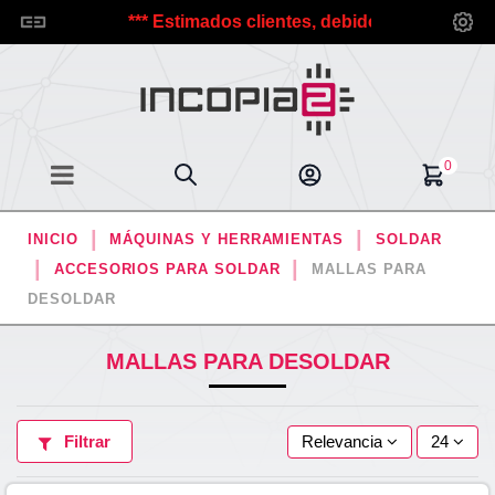
ncopia2.
*** Estimados clientes, debido a las vacaciones 
0
INICIO
MÁQUINAS Y HERRAMIENTAS
SOLDAR
ACCESORIOS PARA SOLDAR
MALLAS PARA
DESOLDAR
MALLAS PARA DESOLDAR
Filtrar
Relevancia
24