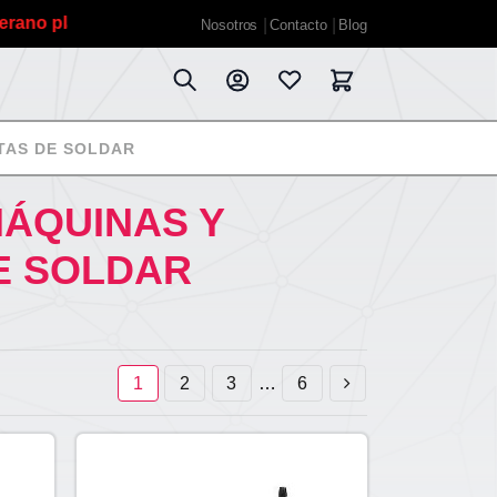
planificadas estaremos fuera hasta el 22 de junio. Los pe
Nosotros
Contacto
Blog
TAS DE SOLDAR
ÁQUINAS Y
E SOLDAR
1
2
3
…
6