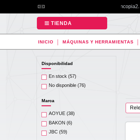
Bienvenid@s a Incopia2.
TIENDA
INICIO
MÁQUINAS Y HERRAMIENTAS
Disponibilidad
En stock
(57)
No disponible
(76)
Marca
Rel
AOYUE
(38)
BAKON
(6)
JBC
(59)