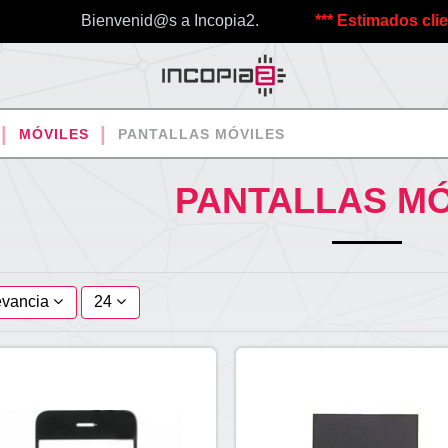
Bienvenid@s a Incopia2.
*** Estimados clientes,
MÓVILES
PANTALLAS MÓVILES
PANTALLAS MÓ
evancia
24