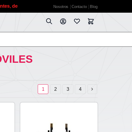
 debido a las vacaciones de verano planificadas estaremos 
Nosotros
Contacto
Blog
VILES
1
2
3
4