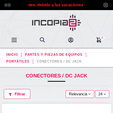
ados clientes, debido a las vacaciones de verano planific
0
INICIO
PARTES Y PIEZAS DE EQUIPOS
PORTÁTILES
CONECTORES / DC JACK
CONECTORES / DC JACK
Filtrar
Relevancia
24