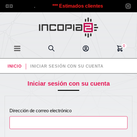
d@s a Incopia2.
*** Estimados clientes, debido a las vaca
0
INICIO
INICIAR SESIÓN CON SU CUENTA
Iniciar sesión con su cuenta
Dirección de correo electrónico