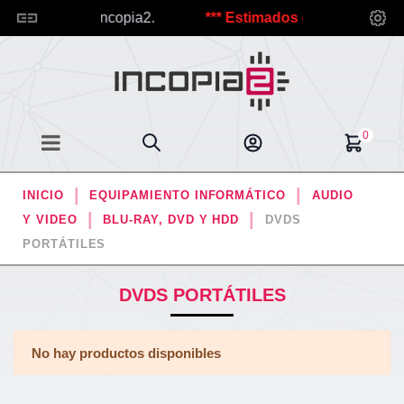
ienvenid@s a Incopia2.
*** Estimados clientes, debido a 
0
INICIO
EQUIPAMIENTO INFORMÁTICO
AUDIO
Y VIDEO
BLU-RAY, DVD Y HDD
DVDS
PORTÁTILES
DVDS PORTÁTILES
No hay productos disponibles