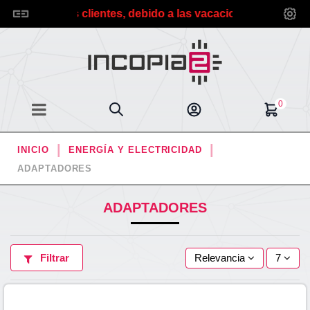
Estimados clientes, debido a las vacaciones de verano plan
0
INICIO
ENERGÍA Y ELECTRICIDAD
ADAPTADORES
ADAPTADORES
Filtrar
Relevancia
7