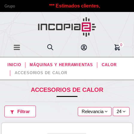
@s a Incopia2.
*** Estimados clientes, debido a las vacac
Grupo
0
INICIO
MÁQUINAS Y HERRAMIENTAS
CALOR
ACCESORIOS DE CALOR
ACCESORIOS DE CALOR
Filtrar
Relevancia
24