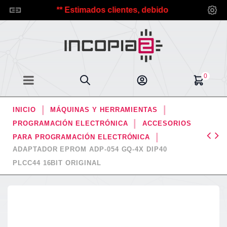
opia2.
*** Estimados clientes, debido a las vacaciones de
0
INICIO
MÁQUINAS Y HERRAMIENTAS
PROGRAMACIÓN ELECTRÓNICA
ACCESORIOS
PARA PROGRAMACIÓN ELECTRÓNICA
ADAPTADOR EPROM ADP-054 GQ-4X DIP40
PLCC44 16BIT ORIGINAL