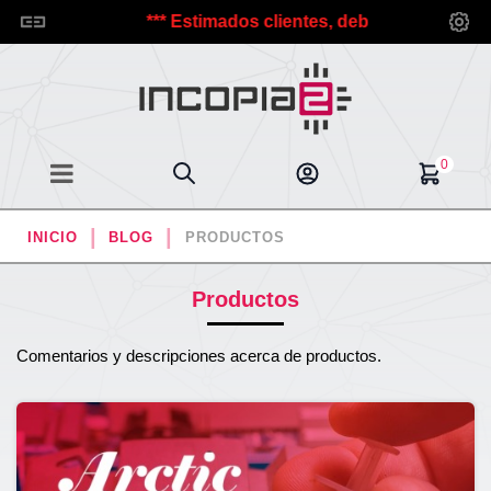
Incopia2.
*** Estimados clientes, debido a las vacaciones
0
INICIO
BLOG
PRODUCTOS
Productos
Comentarios y descripciones acerca de productos.