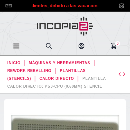
timados clientes, debido a las vacaciones de verano planif
0
INICIO
MÁQUINAS Y HERRAMIENTAS
REWORK REBALLING
PLANTILLAS
(STENCILS)
CALOR DIRECTO
PLANTILLA
CALOR DIRECTO: PS3-CPU (0.60MM) STENCIL