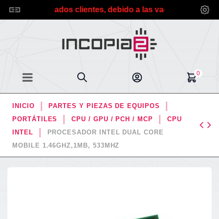
*** Estimados clientes, debido a las vacaciones de verano
0
INICIO
PARTES Y PIEZAS DE EQUIPOS
PORTÁTILES
CPU / GPU / PCH / MCP
CPU
INTEL
PROCESADOR INTEL DUAL CORE
MOBILE 1.46GHZ,1MB, 533MHZ