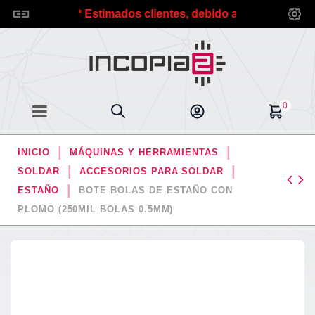
pia2.
*** Estimados clientes, debido a las vacaciones de
0
INICIO
MÁQUINAS Y HERRAMIENTAS
SOLDAR
ACCESORIOS PARA SOLDAR
ESTAÑO
BOTE BOLAS DE ESTAÑO CON
PLOMO (250MIL BOLAS 0.5MM)