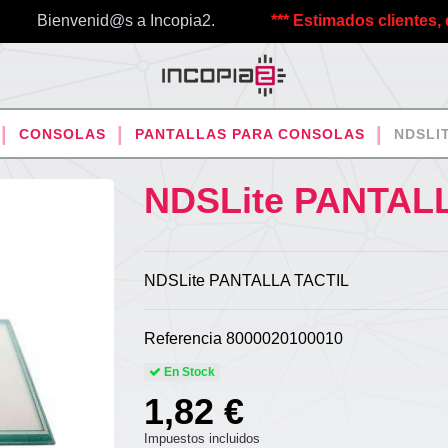
Bienvenid@s a Incopia2.
*** Estimados clientes, debido
CONSOLAS
PANTALLAS PARA CONSOLAS
NDSLI
NDSLite PANTAL
NDSLite PANTALLA TACTIL
Referencia
8000020100010
En Stock
1,82 €
Impuestos incluidos