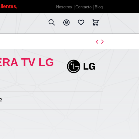
, debido a las vacaciones de verano planificadas estaremo
Nosotros
Contacto
Blog
RA TV LG
2