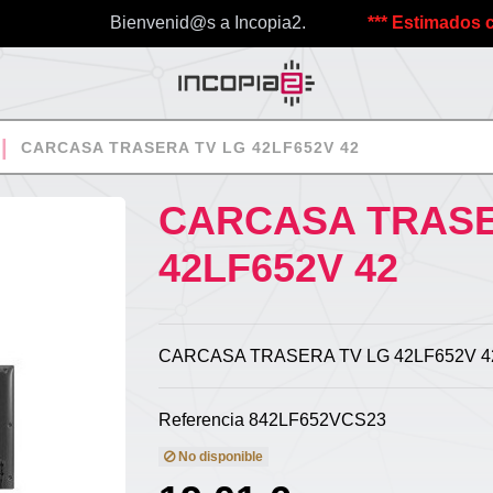
Bienvenid@s a Incopia2.
*** Estimados clientes
CARCASA TRASERA TV LG 42LF652V 42
CARCASA TRASE
42LF652V 42
CARCASA TRASERA TV LG 42LF652V 4
Referencia
842LF652VCS23
No disponible