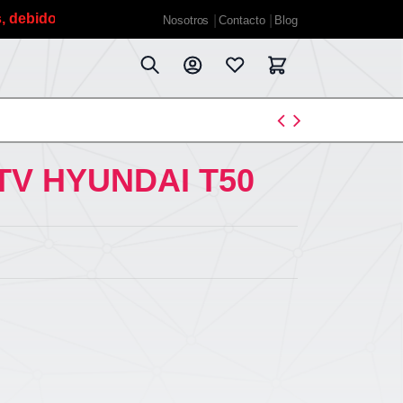
do a las vacaciones de verano planificadas estaremos fuera
Nosotros
Contacto
Blog
TV HYUNDAI T50