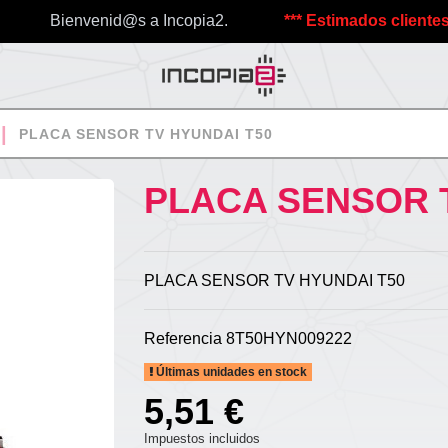
Bienvenid@s a Incopia2.
*** Estimados clientes, debi
PLACA SENSOR TV HYUNDAI T50
PLACA SENSOR 
PLACA SENSOR TV HYUNDAI T50
Referencia
8T50HYN009222
Últimas unidades en stock
5,51 €
Impuestos incluidos