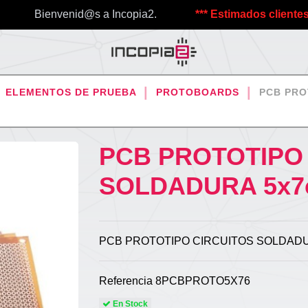
Bienvenid@s a Incopia2.
*** Estimados clientes, debi
ELEMENTOS DE PRUEBA
PROTOBOARDS
PCB PRO
PCB PROTOTIPO
SOLDADURA 5x
PCB PROTOTIPO CIRCUITOS SOLDADU
Referencia
8PCBPROTO5X76
En Stock