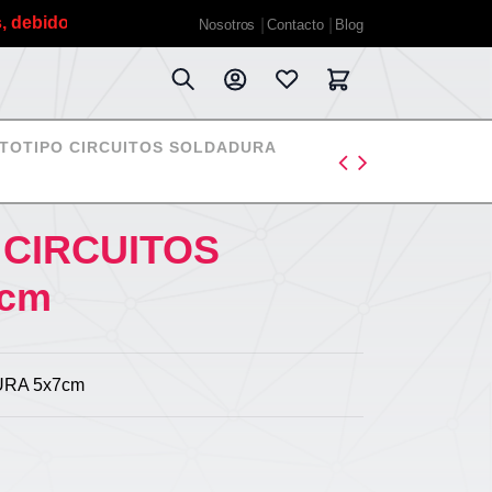
do a las vacaciones de verano planificadas estaremos fuera
Nosotros
Contacto
Blog
TOTIPO CIRCUITOS SOLDADURA
 CIRCUITOS
7cm
RA 5x7cm