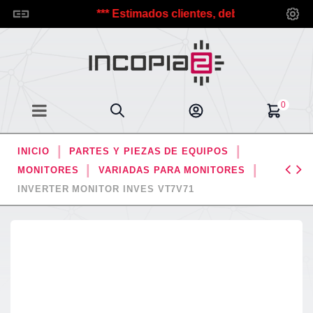
a Incopia2.
*** Estimados clientes, debido a las vacacion
0
INICIO
PARTES Y PIEZAS DE EQUIPOS
MONITORES
VARIADAS PARA MONITORES
INVERTER MONITOR INVES VT7V71