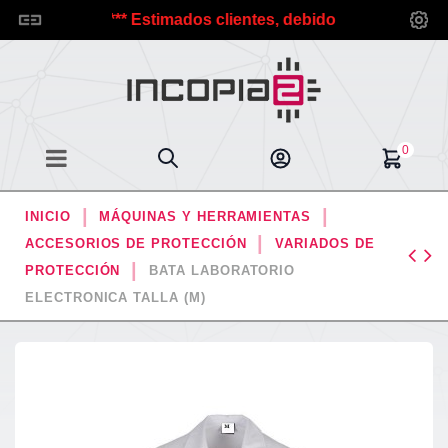
copia2.
*** Estimados clientes, debido a las vacaciones d
0
INICIO
MÁQUINAS Y HERRAMIENTAS
ACCESORIOS DE PROTECCIÓN
VARIADOS DE
PROTECCIÓN
BATA LABORATORIO
ELECTRONICA TALLA (M)