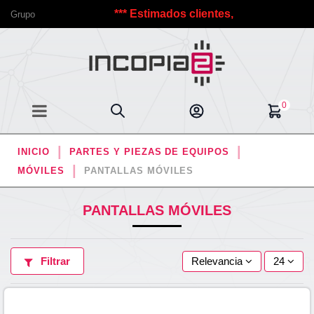
@s a Incopia2.
*** Estimados clientes, debido a las vacac
Grupo
0
INICIO
PARTES Y PIEZAS DE EQUIPOS
MÓVILES
PANTALLAS MÓVILES
PANTALLAS MÓVILES
Filtrar
Relevancia
24